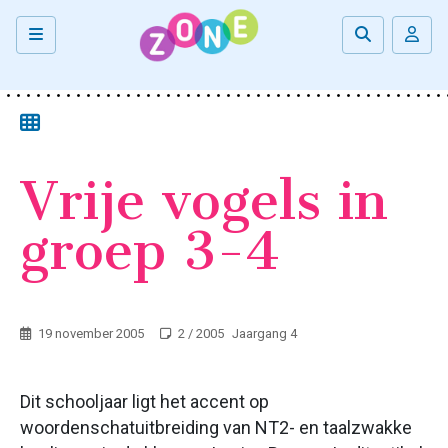
Alle
artikelen
CATEGORIE
Vrije vogels in
Redactioneel
Artikelen
groep 3-4
Recensies
Boeken
en
spellen
19 november 2005
2 / 2005
Jaargang 4
Interviews
Praktijkonderzoek
Dit schooljaar ligt het accent op
Theorie
woordenschatuitbreiding van NT2- en taalzwakke
&