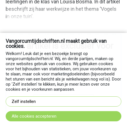
leerlingen in de klas van Louisa Bosma. In dit artikel
praktijk
beschrijft zij haar werkwijze in het thema ‘Vogels
Werk
in onze tuin’.
in
uitvoering
Beeldverhaal
Vangorcumtijdschriften.nl maakt gebruik van
Column
Dit artikel is exclusief voor
cookies.
De
abonnees
Welkom! Leuk dat je een bezoekje brengt op
Reeks
vangorcumtijdschriften.nl. Wij, en derde partijen, maken op
Kwaliteit
onze websites gebruik van cookies. Wij gebruiken cookies
Dit is een premium artikel, om dit hele artikel te lezen
voor het bijhouden van statistieken, om jouw voorkeuren op
Schuurpapier
dient u
ingelogd
te zijn.
te slaan, maar ook voor marketingdoeleinden (bijvoorbeeld
Van
het sturen van een bericht als je winkelwagen nog vol is). Door
Heeft u nog geen abonnement bekijk onze
op 'Zelf instellen' te klikken, kun je meer lezen over onze
binnen
abonnementen via onderstaande knop
cookies en je voorkeuren aanpassen.
naar
buiten
Bekijk onze abonnementen
Zelf instellen
Kijkje
in
Alle cookies accepteren
de